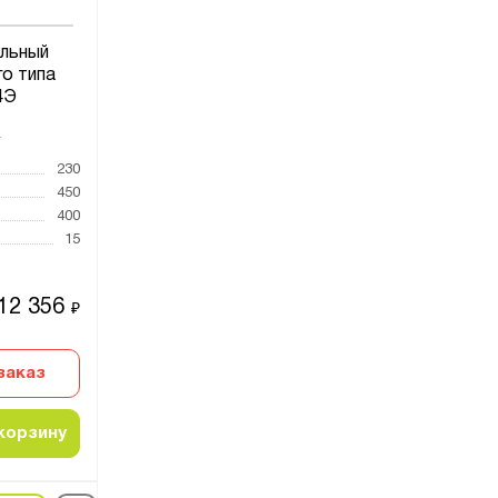
льный
го типа
4Э
4
230
450
400
15
12 356
₽
заказ
корзину