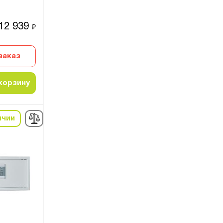
12 939
₽
заказ
корзину
ичии