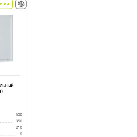
ичии
льный
0
1
500
350
210
19