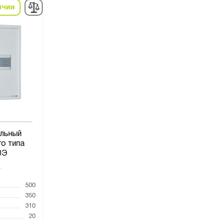
ичии
льный
го типа
0Э
7
500
350
310
20