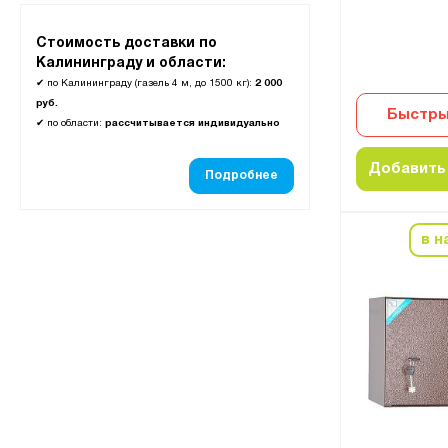
Стоимость доставки по
Калининграду и области:
✔
по Калининграду (газель 4 м, до 1500 кг):
2 000
руб.
Быстры
✔
по области:
рассчитывается индивидуально
Добавить 
Подробнее
в н