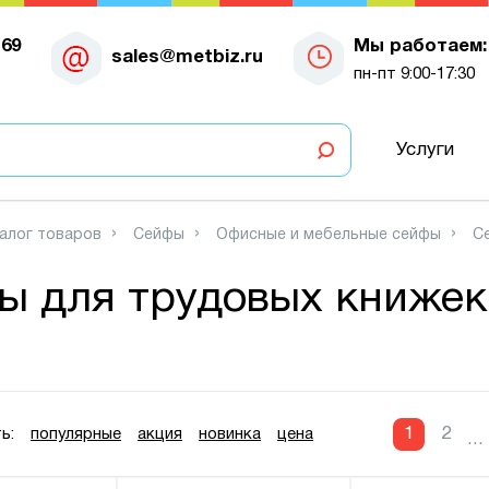
-69
Мы работаем:
sales@metbiz.ru
пн-пт 9:00-17:30
Услуги
алог товаров
Сейфы
Офисные и мебельные сейфы
С
ы для трудовых книжек
1
2
ь:
популярные
акция
новинка
цена
...