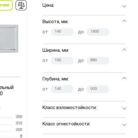
ичии
Цена:
Высота, мм:
от
до
Ширина, мм:
от
до
Глубина, мм:
льный
от
до
0
Класс взломостойкости:
6
200
310
Класс огнестойкости:
200
8