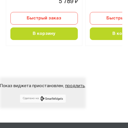
5 789
₽
Быстрый заказ
Быстрый 
В корзину
В корз
Показ виджета приостановлен,
продлить
.
Сделано на