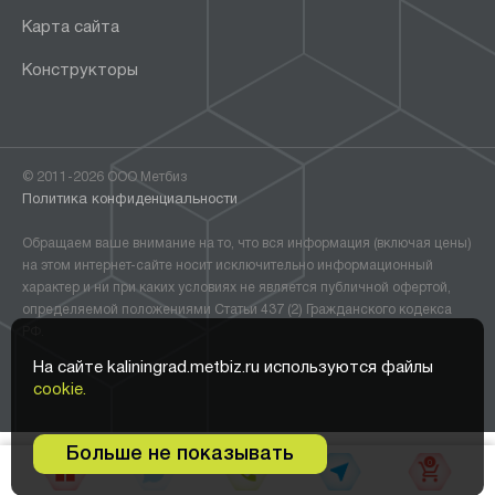
Карта сайта
Конструкторы
© 2011-2026 ООО Метбиз
Политика конфиденциальности
Обращаем ваше внимание на то, что вся информация (включая цены)
на этом интернет-сайте носит исключительно информационный
характер и ни при каких условиях не является публичной офертой,
определяемой положениями Статьи 437 (2) Гражданского кодекса
РФ.
На сайте kaliningrad.metbiz.ru используются файлы
cookie.
Больше не показывать
0
В корзину •
15 001
₽