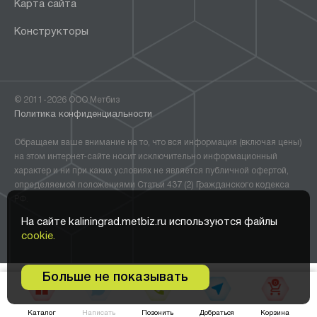
Карта сайта
Конструкторы
© 2011-2026 ООО Метбиз
Политика конфиденциальности
Обращаем ваше внимание на то, что вся информация (включая цены)
на этом интернет-сайте носит исключительно информационный
характер и ни при каких условиях не является публичной офертой,
определяемой положениями Статьи 437 (2) Гражданского кодекса
РФ.
На сайте kaliningrad.metbiz.ru используются файлы
cookie.
Больше не показывать
0
Написать
Добраться
Каталог
Позонить
Корзина