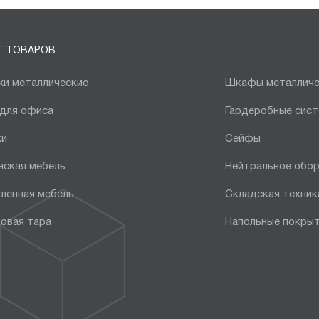
Г ТОВАРОВ
и металлические
Шкафы металличе
 для офиса
Гардеробные сис
ки
Сейфы
нская мебель
Нейтральное обо
ленная мебель
Складская техник
овая тара
Напольные покры