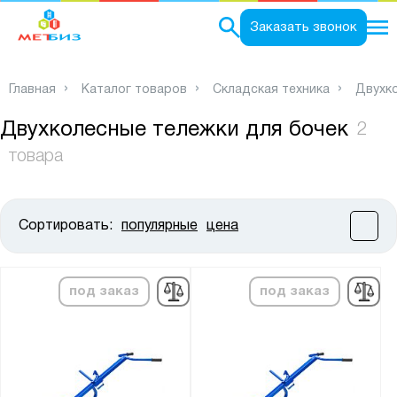
0
Заказать звонок
Главная
Каталог товаров
Складская техника
Двухк
Двухколесные тележки для бочек
2
товара
Сортировать:
популярные
цена
Цена:
от
до
под заказ
под заказ
Высота, мм:
от
до