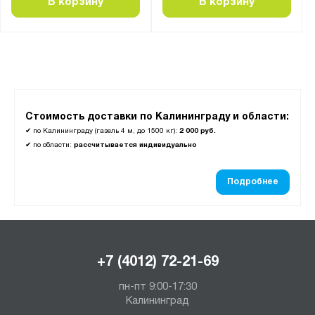
В корзину
В корзину
250
255
260
350
Количество колёс:
Стоимость доставки по Калининграду и области:
двухколесная
✔
по Калининграду (газель 4 м, до 1500 кг):
2 000 руб.
✔
по области:
рассчитывается индивидуально
трехколесная
четырехколесная
Подробнее
Конструкция:
цельносварная
+7 (4012) 72-21-69
С откидной полкой:
Да
пн-пт 9:00-17:30
Калининград
нет