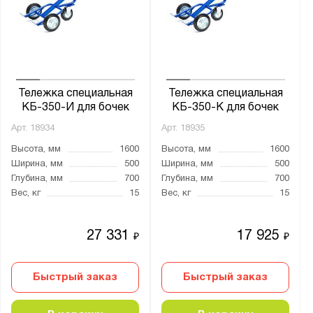
Ширина, мм:
от
до
Глубина, мм:
от
до
Тележка специальная
Тележка специальная
КБ-350-И для бочек
КБ-350-К для бочек
Арт.
18934
Арт.
18935
Грузоподъёмность тележки, кг:
Высота, мм
1600
Высота, мм
1600
от
до
Ширина, мм
500
Ширина, мм
500
Глубина, мм
700
Глубина, мм
700
Вес, кг
15
Вес, кг
15
Тип покрытия поверхности:
порошковое
27 331
17 925
₽
₽
Диаметр колёс:
Быстрый заказ
150
Быстрый заказ
200