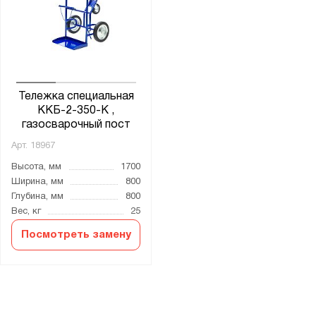
Ширина, мм:
от
до
Глубина, мм:
от
до
Тележка специальная
ККБ-2-350-К ,
газосварочный пост
Грузоподъёмность тележки, кг:
Арт.
18967
от
до
Высота, мм
1700
Ширина, мм
800
Глубина, мм
800
Тип покрытия поверхности:
Вес, кг
25
порошковое
Посмотреть замену
Диаметр колёс:
150
200