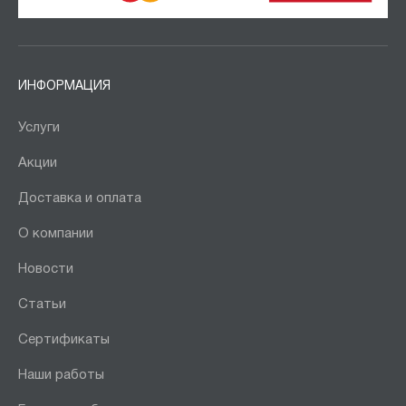
Борт платформы:
нет
ИНФОРМАЦИЯ
Материал колёс:
Услуги
Резина
Акции
Тип колёс:
Доставка и оплата
литые
О компании
пневматические
Новости
Общая высота тележки, мм:
Статьи
от
до
Сертификаты
Наши работы
Высота ручки, мм: