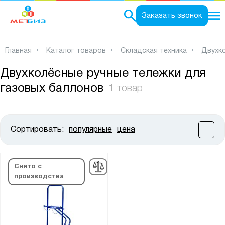
0
Заказать звонок
Главная
Каталог товаров
Складская техника
Двухк
Двухколёсные ручные тележки для
газовых баллонов
1 товар
Сортировать:
популярные
цена
Цена:
от
до
Снято с
производства
Высота, мм:
от
до