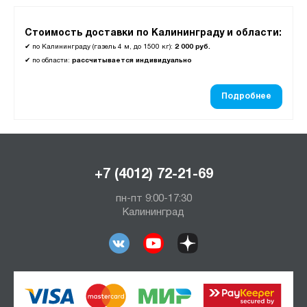
250
255
Стоимость доставки по Калининграду и области:
✔
по Калининграду (газель 4 м, до 1500 кг):
2 000 руб.
260
✔
по области:
рассчитывается индивидуально
350
Подробнее
Количество колёс:
двухколесная
трехколесная
четырехколесная
+7 (4012) 72-21-69
пн-пт 9:00-17:30
Конструкция:
Калининград
цельносварная
С откидной полкой:
Да
нет