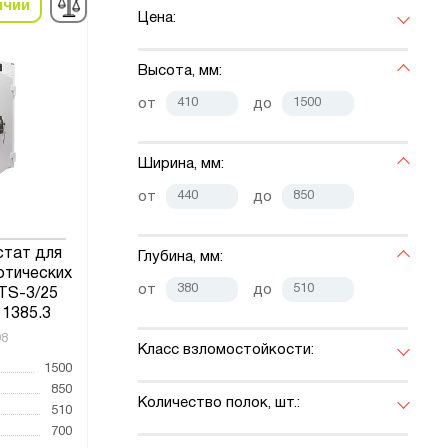
ичии
Цена:
Высота, мм:
от
до
Ширина, мм:
от
до
тат для
Глубина, мм:
отических
от
до
TS-3/25
 1385.3
98
Класс взломостойкости:
1500
850
Количество полок, шт.:
510
700