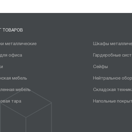
Г ТОВАРОВ
и металлические
Шкафы металличе
 для офиса
Гардеробные сис
ки
Сейфы
нская мебель
Нейтральное обо
ленная мебель
Складская техник
овая тара
Напольные покры