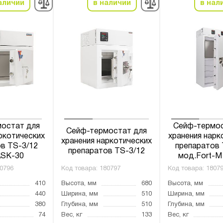
аличии
в наличии
в нал
остат для
Сейф-термос
Сейф-термостат для
ркотических
хранения нарк
хранения наркотических
в TS-3/12
препаратов 
препаратов TS-3/12
ASK-30
мод.Fort-M
0796
Код товара:
180797
Код товара:
1807
410
Высота, мм
680
Высота, мм
440
Ширина, мм
510
Ширина, мм
380
Глубина, мм
510
Глубина, мм
74
Вес, кг
133
Вес, кг