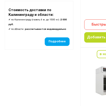
Стоимость доставки по
Калининграду и области:
✔
по Калининграду (газель 4 м, до 1500 кг):
2 000
Быстры
руб.
✔
по области:
рассчитывается индивидуально
Добавить 
Подробнее
в н