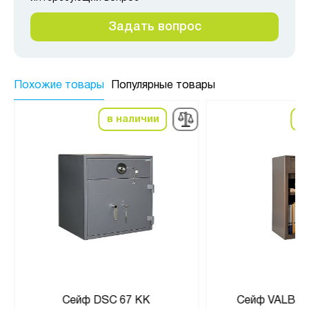
Задать вопрос
Похожие товары
Популярные товары
в наличии
в
Сейф DSC 67 KK
Сейф VALBER