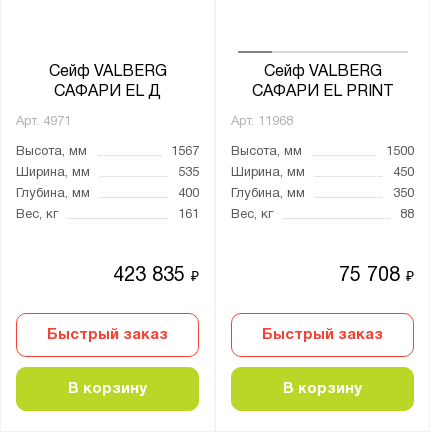
Агатовый серый (RAL 7038)
Графитовый серый (RAL 7024)
Сейф VALBERG
Сейф VALBERG
САФАРИ EL Д
САФАРИ EL PRINT
Назначение для сейфов:
Арт.
4971
Арт.
11968
Для денег
Высота, мм
1567
Высота, мм
1500
Для документов
Ширина, мм
535
Ширина, мм
450
Глубина, мм
400
Глубина, мм
350
Для оружия
Вес, кг
161
Вес, кг
88
Для пистолетов
423 835
75 708
₽
₽
Материал:
Металл
Быстрый заказ
Быстрый заказ
Страна производства:
В корзину
В корзину
Германия
Россия