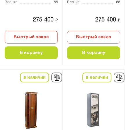
Вес, кг
88
Вес, кг
88
4 ключевых
Кодовый механический и ключевой
275 400
275 400
₽
₽
Кодовый электронный
Кодовый электронный и ключевой
Быстрый заказ
Быстрый заказ
Толщина:
В корзину
В корзину
от
до
Количество стволов :
в наличии
в наличии
от
до
Максимальная высота ствола, мм:
от
до
Цвет: