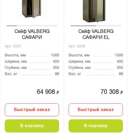
от
до
Глубина, мм:
от
до
Сейф VALBERG
Сейф VALBERG
САФАРИ
САФАРИ EL
Арт.
5037
Арт.
5038
Класс взломостойкости:
Высота, мм
1500
Высота, мм
1500
0 класс
Ширина, мм
450
Ширина, мм
450
1 класс
Глубина, мм
350
Глубина, мм
350
Вес, кг
88
Вес, кг
88
S1 класс
нет
64 908
70 308
₽
₽
Класс огнестойкости:
30Б
Быстрый заказ
Быстрый заказ
Количество полок, шт.:
В корзину
В корзину