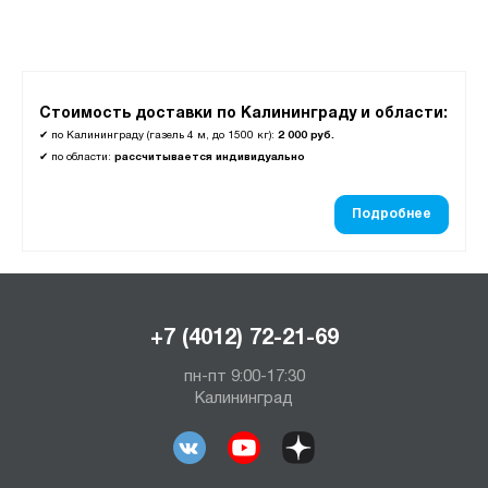
Производитель:
MDTB
Меткон
Стоимость доставки по Калининграду и области:
Промет
✔
по Калининграду (газель 4 м, до 1500 кг):
2 000 руб.
✔
по области:
рассчитывается индивидуально
Бренд:
Подробнее
Aiko
Valberg
Серия:
+7 (4012) 72-21-69
ARSENAL
пн-пт 9:00-17:30
ASG
Калининград
TIGER
Арсенал
Беркут