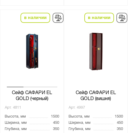
от
до
в наличии
в наличии
Тип покрытия поверхности:
лаковое
натуральное дерево
порошковое
Трейзер:
есть
нет
Сейф САФАРИ EL
Сейф САФАРИ EL
Тип замка:
GOLD (черный)
GOLD (вишня)
1 ключевой
Арт.
4811
Арт.
4997
2 ключевых
Высота, мм
1500
Высота, мм
1500
2 кодовых электронных
Ширина, мм
450
Ширина, мм
450
Глубина, мм
350
Глубина, мм
350
3 ключевых