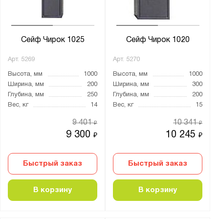
Агатовый серый (RAL 7038)
Графитовый серый (RAL 7024)
Сейф Чирок 1025
Сейф Чирок 1020
Назначение для сейфов:
Арт.
5269
Арт.
5270
Для денег
Высота, мм
1000
Высота, мм
1000
Для документов
Ширина, мм
200
Ширина, мм
300
Глубина, мм
250
Глубина, мм
200
Для оружия
Вес, кг
14
Вес, кг
15
Для пистолетов
9 401
10 341
₽
₽
9 300
10 245
₽
₽
Материал:
Металл
Быстрый заказ
Быстрый заказ
Страна производства:
В корзину
В корзину
Германия
Россия