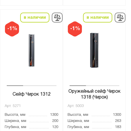
от
до
в наличии
в наличии
Тип покрытия поверхности:
лаковое
-1%
-1%
натуральное дерево
порошковое
Трейзер:
есть
нет
Оружейный сейф Чирок
Тип замка:
Сейф Чирок 1312
1318 (Чирок)
1 ключевой
Арт.
5271
Арт.
5003
2 ключевых
Высота, мм
1300
Высота, мм
1300
2 кодовых электронных
Ширина, мм
200
Ширина, мм
263
Глубина, мм
120
Глубина, мм
183
3 ключевых