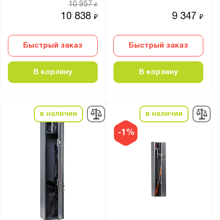
10 957
₽
Заслон
10 838
9 347
₽
₽
Ирбис
ОШ
Быстрый заказ
Быстрый заказ
ОШН
СО
В корзину
В корзину
Сапсан
Сафари
Стрелец
в наличии
в наличии
Филин
-1%
Чирок
Показать
Сбросить