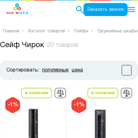
0
Заказать звонок
Главная
Каталог товаров
Сейфы
Оружейные шкафы
Сейф Чирок
20 товаров
Сортировать:
популярные
цена
Цена:
от
до
в наличии
в наличии
Высота, мм:
-1%
-1%
от
до
Ширина, мм: