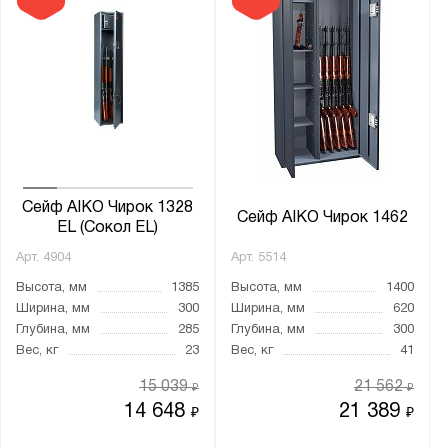
Сейф AIKO Чирок 1328
Сейф AIKO Чирок 1462
EL (Сокол EL)
Арт.
4904
Арт.
5514
Высота, мм
1385
Высота, мм
1400
Ширина, мм
300
Ширина, мм
620
Глубина, мм
285
Глубина, мм
300
Вес, кг
23
Вес, кг
41
15 039
21 562
₽
₽
14 648
21 389
₽
₽