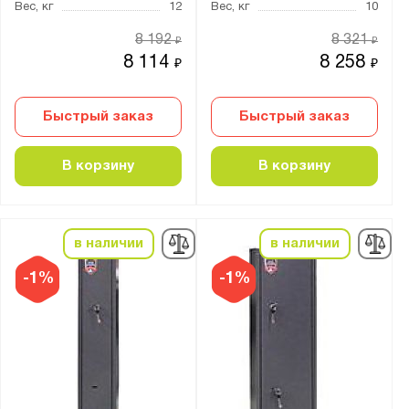
Вес, кг
12
Вес, кг
10
4 ключевых
8 192
8 321
₽
₽
Кодовый механический и ключевой
8 114
8 258
₽
₽
Кодовый электронный
Кодовый электронный и ключевой
Быстрый заказ
Быстрый заказ
Толщина:
В корзину
В корзину
от
до
Количество стволов :
в наличии
в наличии
от
до
-1%
-1%
Максимальная высота ствола, мм:
от
до
Цвет: