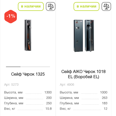
в наличии
в наличии
Производитель:
MDTB
-1%
Меткон
Промет
Бренд:
Aiko
Valberg
Сейф AIKO Чирок 1018
Серия:
Сейф Чирок 1325
EL (Воробей EL)
ARSENAL
Арт.
5273
Арт.
4906
ASG
Высота, мм
1300
Высота, мм
1000
TIGER
Ширина, мм
200
Ширина, мм
263
Глубина, мм
250
Глубина, мм
183
Арсенал
Вес, кг
15.8
Вес, кг
12
Беркут