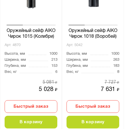
от
до
Глубина, мм:
от
до
Оружейный сейф AIKO
Оружейный сейф AIKO
Чирок 1015 (Колибри)
Чирок 1018 (Воробей)
Арт.
4870
Арт.
5042
Класс взломостойкости:
Высота, мм
1000
Высота, мм
1000
0 класс
Ширина, мм
213
Ширина, мм
263
1 класс
Глубина, мм
153
Глубина, мм
183
Вес, кг
6
Вес, кг
8
S1 класс
нет
5 081
7 727
₽
₽
5 028
7 631
₽
₽
Класс огнестойкости:
30Б
Быстрый заказ
Быстрый заказ
Количество полок, шт.:
В корзину
В корзину