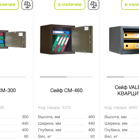
аличии
в наличии
в нал
Сейф VA
СМ-300
Сейф СМ-460
КВАРЦИ
20
Код товара:
5219
Код товара:
4965
300
Высота, мм
460
Высота, мм
440
Ширина, мм
440
Ширина, мм
400
Глубина, мм
400
Глубина, мм
60
Вес, кг
92
Вес, кг