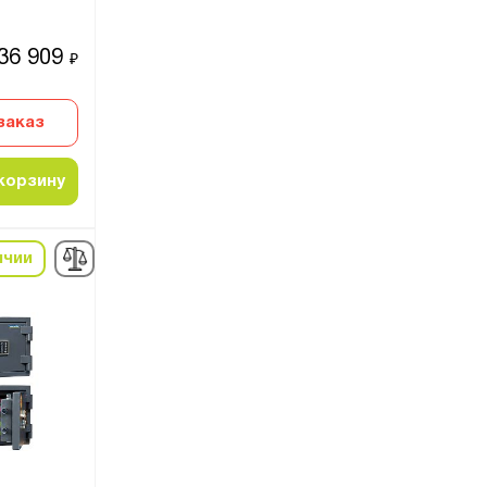
36 909
₽
заказ
корзину
ичии