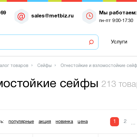
-69
Мы работаем:
sales@metbiz.ru
пн-пт 9:00-17:30
Услуги
алог товаров
Сейфы
Огнестойкие и взломостойкие сей
мостойкие сейфы
213 тов
1
2
ь:
популярные
акция
новинка
цена
...