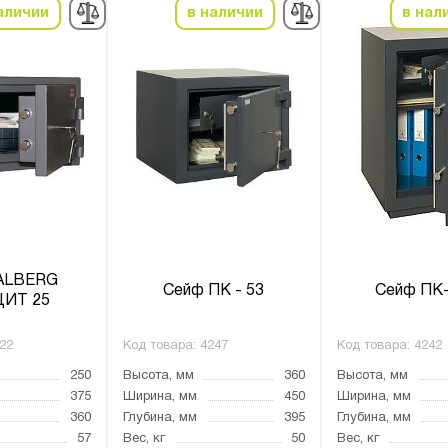
аличии
в наличии
в нал
ALBERG
Сейф ПК - 53
Сейф ПК-
ИТ 25
22
Код товара:
4247
Код товара:
4242
250
Высота, мм
360
Высота, мм
375
Ширина, мм
450
Ширина, мм
360
Глубина, мм
395
Глубина, мм
57
Вес, кг
50
Вес, кг