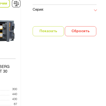
ичии
Серия:
Показать
Сбросить
LBERG
Т 30
300
440
430
87