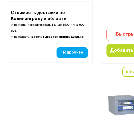
Стоимость доставки по
Калининграду и области:
✔
по Калининграду (газель 4 м, до 1500 кг):
2 000
руб.
Быстры
✔
по области:
рассчитывается индивидуально
Добавить 
Подробнее
в н