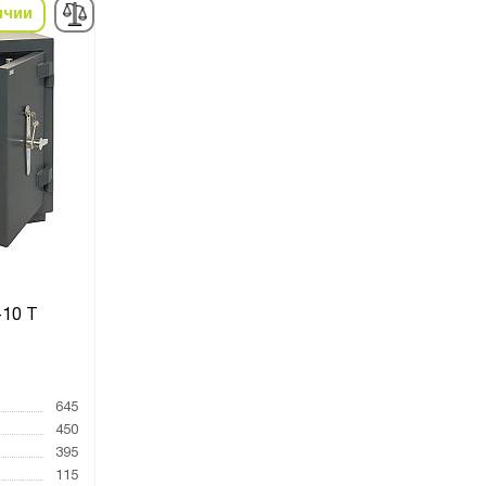
ичии
10 Т
645
450
395
115