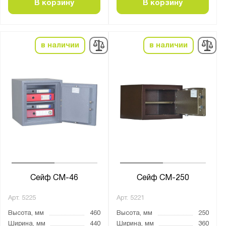
В корзину
В корзину
Класс огнестойкости:
30Б
в наличии
в наличии
60Б
Количество полок, шт.:
от
до
Тип покрытия поверхности:
грунт-эмаль
лаковое
натуральное дерево
Сейф СМ-46
Сейф СМ-250
порошковое
Арт.
5225
Арт.
5221
эмаль
Высота, мм
460
Высота, мм
250
Ширина, мм
440
Ширина, мм
360