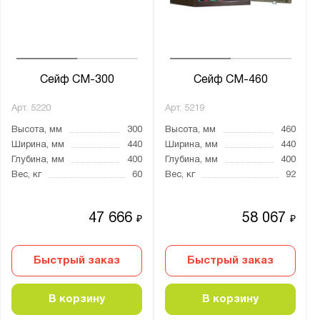
Толщина:
от
до
Сейф СМ-300
Сейф СМ-460
Количество стволов :
Арт.
5220
Арт.
5219
от
до
Высота, мм
300
Высота, мм
460
Ширина, мм
440
Ширина, мм
440
Глубина, мм
400
Глубина, мм
400
Цвет:
Вес, кг
60
Вес, кг
92
Агатовый серый (RAL 7038)
Графитовый серый (RAL 7024)
47 666
58 067
₽
₽
Муар
Быстрый заказ
Быстрый заказ
Назначение для сейфов:
Для денег
В корзину
В корзину
Для документов