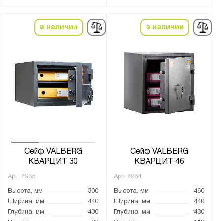
Материал:
в наличии
в наличии
Металл
Страна производства:
Германия
Россия
Производитель:
MDTB
Меткон
Сейф VALBERG
Сейф VALBERG
КВАРЦИТ 30
КВАРЦИТ 46
ПАКС-Металл
Арт.
4965
Арт.
4964
Предприятие ДВК
Высота, мм
300
Высота, мм
460
Промет
Ширина, мм
440
Ширина, мм
440
Глубина, мм
430
Глубина, мм
430
Бренд: