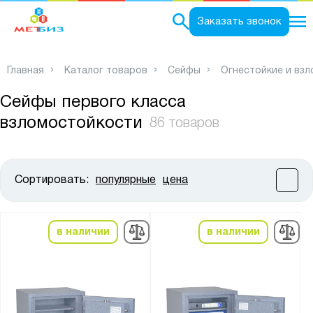
0
Заказать звонок
Главная
Каталог товаров
Сейфы
Огнестойкие и вз
Сейфы первого класса
взломостойкости
86 товаров
Сортировать:
популярные
цена
Цена:
от
до
в наличии
в наличии
Высота, мм:
от
до