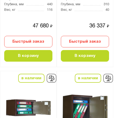
Нагрузка на полку, кг:
Глубина, мм
440
Глубина, мм
310
от
до
Вес, кг
116
Вес, кг
40
Трейзер:
47 680
36 337
₽
₽
есть
нет
Быстрый заказ
Быстрый заказ
опция
В корзину
В корзину
Тип замка:
1 ключевой
2 ключевых
в наличии
в наличии
Кодовый механический и ключевой
Кодовый электронный
Кодовый электронный и ключевой
Электро-механический
электронно-биометрический