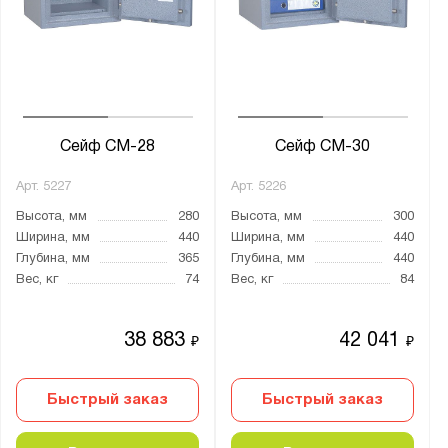
Ширина, мм:
от
до
Глубина, мм:
от
до
Сейф СМ-28
Сейф СМ-30
Арт.
5227
Арт.
5226
Класс взломостойкости:
Высота, мм
280
Высота, мм
300
1 класс
Ширина, мм
440
Ширина, мм
440
2 класс
Глубина, мм
365
Глубина, мм
440
Вес, кг
74
Вес, кг
84
3 класс
4 класс
38 883
42 041
₽
₽
5 класс
S1 класс
Быстрый заказ
Быстрый заказ
S2 класс
нет