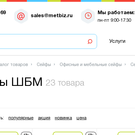
-69
Мы работаем:
sales@metbiz.ru
пн-пт 9:00-17:30
Услуги
алог товаров
Сейфы
Офисные и мебельные сейфы
С
фы ШБМ
23 товара
ь:
популярные
акция
новинка
цена