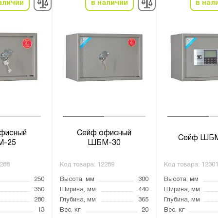
аличии
в наличии
в нал
фисный
Сейф офисный
Сейф ШБ
-25
ШБМ-30
288
Код товара:
12289
Код товара:
1230
250
Высота, мм
300
Высота, мм
350
Ширина, мм
440
Ширина, мм
280
Глубина, мм
365
Глубина, мм
13
Вес, кг
20
Вес, кг