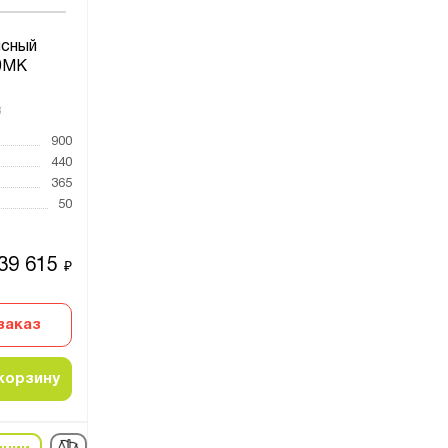
сный
0МК
8
900
440
365
50
39 615
₽
заказ
корзину