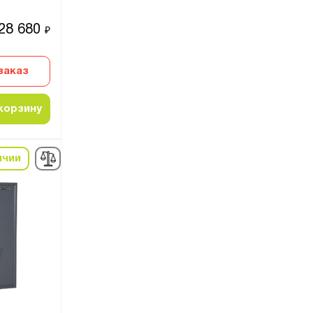
28 680
₽
заказ
корзину
ичии