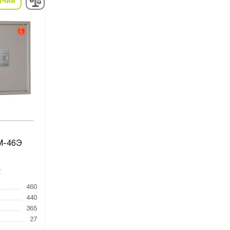
ичии
М-46Э
2
460
440
365
27