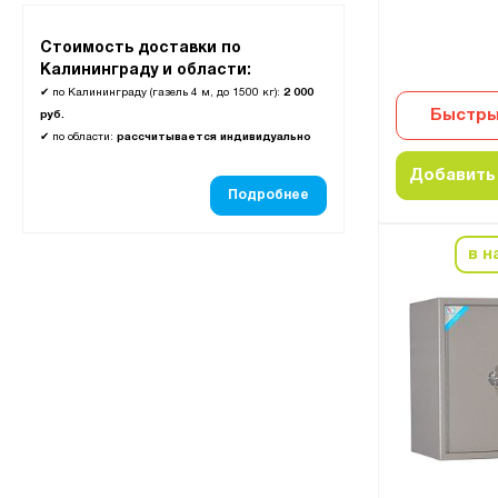
Стоимость доставки по
Калининграду и области:
✔
по Калининграду (газель 4 м, до 1500 кг):
2 000
Быстры
руб.
✔
по области:
рассчитывается индивидуально
Добавить 
Подробнее
в н