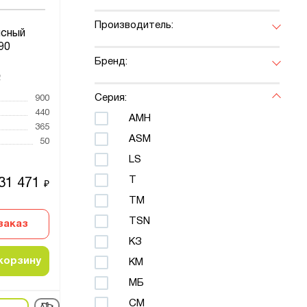
Производитель:
сный
90
Бренд:
2
Серия:
900
440
AMH
365
ASM
50
LS
T
31 471
₽
TM
TSN
заказ
КЗ
корзину
КМ
МБ
СМ