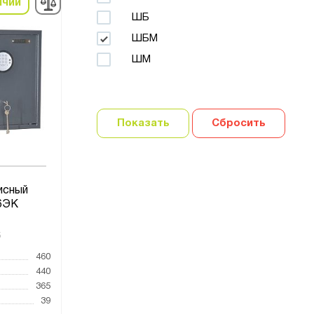
ичии
ШБ
ШБМ
ШМ
Показать
Сбросить
исный
6ЭК
5
460
440
365
39