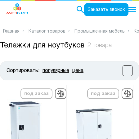
0
Заказать звонок
Главная
Каталог товаров
Промышленная мебель
К
Тележки для ноутбуков
2 товара
Сортировать:
популярные
цена
Цена:
от
до
под заказ
под заказ
Высота, мм:
от
до
Ширина, мм: