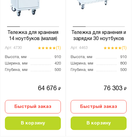
от
до
Глубина, мм:
от
до
Тележка для хранения
Тележка для хранения и
14 ноутбуков (малая)
зарядки 30 ноутбуков
(1)
(1)
Арт.
4730
Арт.
4463
Количество полок, шт.:
Высота, мм
910
Высота, мм
910
от
до
Ширина, мм
420
Ширина, мм
800
Глубина, мм
500
Глубина, мм
500
Количество выдвижных ящиков, шт.:
1
64 676
76 303
₽
₽
3
Быстрый заказ
Быстрый заказ
Нагрузка на полку, кг:
от
до
В корзину
В корзину