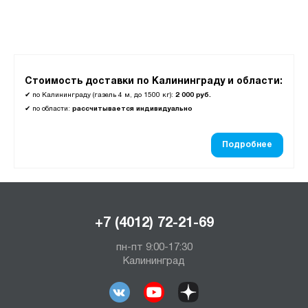
Тип замка:
1 ключевой
Цвет:
Стоимость доставки по Калининграду и области:
Муар металлик (RAL 9005)
✔
по Калининграду (газель 4 м, до 1500 кг):
2 000 руб.
Светло-серый (RAL 7035)
✔
по области:
рассчитывается индивидуально
Назначение:
Подробнее
Для ноутбуков
Материал:
+7 (4012) 72-21-69
Металл
пн-пт 9:00-17:30
Калининград
Столешница:
Фанера 24 мм