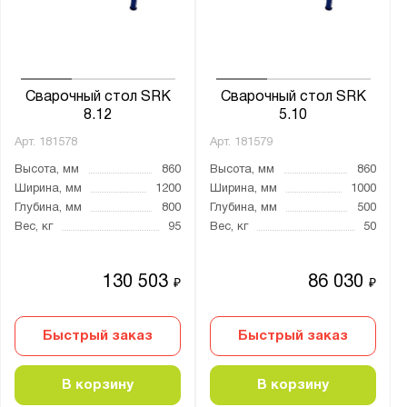
от
до
Глубина, мм:
от
до
Сварочный стол SRK
Сварочный стол SRK
8.12
5.10
Арт.
181578
Арт.
181579
Материал:
Высота, мм
860
Высота, мм
860
Металл
Ширина, мм
1200
Ширина, мм
1000
Глубина, мм
800
Глубина, мм
500
Вес, кг
95
Вес, кг
50
Страна производства:
Россия
130 503
86 030
₽
₽
Производитель:
Быстрый заказ
Быстрый заказ
Верстакофф
В корзину
В корзину
Серия: