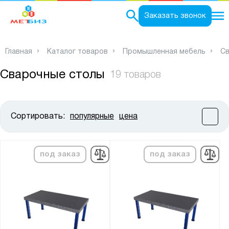
0
Заказать звонок
Главная
Каталог товаров
Промышленная мебель
Св
Сварочные столы
19 товаров
Сортировать:
популярные
цена
Цена:
от
до
под заказ
под заказ
Высота, мм:
от
до
Ширина, мм: