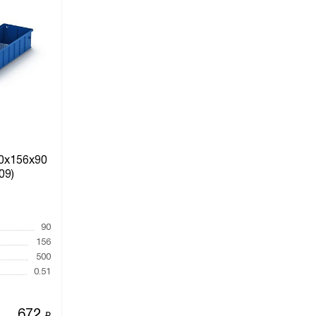
0х156х90
09)
90
156
500
0.51
672