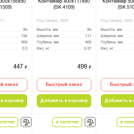
300х156х90
Контейнер 400х117х90
Контейнер 50
1509)
(SK 4109)
(SK 51
11
Код товара:
3908
Код товара:
3904
90
Высота, мм
90
Высота, мм
156
Ширина, мм
117
Ширина, мм
300
Глубина, мм
400
Глубина, мм
0.3
Вес, кг
0.37
Вес, кг
447
499
₽
₽
й заказ
Быстрый заказ
Быстрый 
в корзину
Добавить в корзину
Добавить в 
аличии
в наличии
в нал