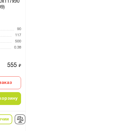
0х117х90
09)
90
117
500
0.38
555
₽
заказ
корзину
ичии