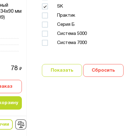
ный
SK
234х90 мм
Практик
09)
Серия Б
Система 5000
Система 7000
78
₽
Показать
Сбросить
заказ
корзину
ичии