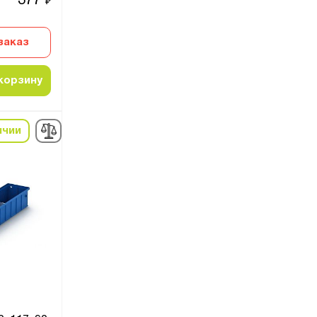
377
₽
заказ
корзину
ичии