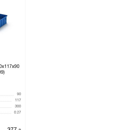
0х117х90
09)
90
117
300
0.27