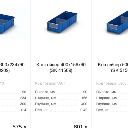
300х234х90
Контейнер 400х156х90
Контейнер 50
3209)
(SK 41509)
(SK 515
10
Код товара:
3907
Код товара:
3903
90
Высота, мм
90
Высота, мм
234
Ширина, мм
156
Ширина, мм
300
Глубина, мм
400
Глубина, мм
0.4
Вес, кг
0.42
Вес, кг
575
601