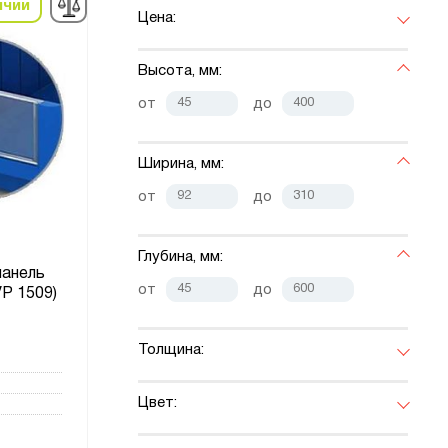
ичии
Цена:
Высота, мм:
от
до
Ширина, мм:
от
до
Глубина, мм:
панель
от
до
VP 1509)
Толщина:
Цвет: