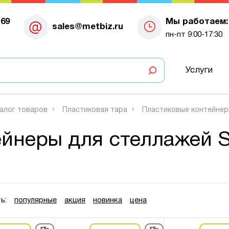
-69
Мы работаем:
sales@metbiz.ru
пн-пт 9:00-17:30
Услуги
алог товаров
Пластиковая тара
Пластиковые контейне
ейнеры для стеллажей 
ь:
популярные
акция
новинка
цена