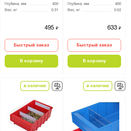
Россия
Глубина, мм
400
Глубина, мм
400
Вес, кг
0.31
Вес, кг
0.62
Производитель:
495
633
Gresson
₽
₽
Ай-Пласт
Быстрый заказ
Быстрый заказ
Диком
Промет
В корзину
В корзину
Тара.ру
Бренд:
в наличии
в наличии
Практик
Серия:
Logic Store
SK
Практик