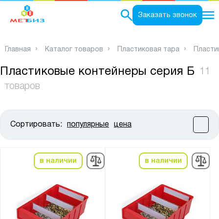
0
Заказать звонок
Главная
Каталог товаров
Пластиковая тара
Пласти
Пластиковые контейнеры серия Б
11
товаров
Сортировать:
популярные
цена
Цена:
от
до
в наличии
в наличии
Высота, мм:
от
до