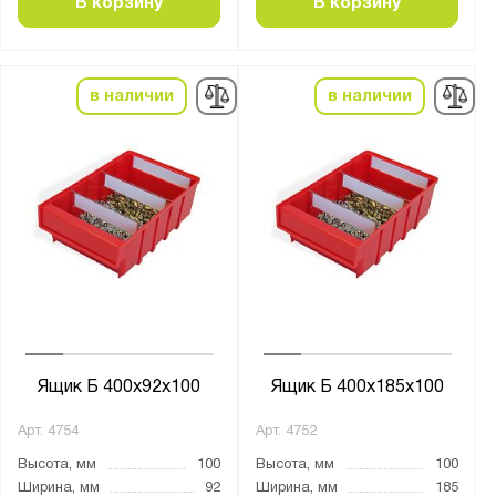
В корзину
В корзину
Темно-серый
Чёрный
в наличии
в наличии
Антистатический:
Да
Материал:
Полипропилен
Боковые стенки:
сплошные
Дно:
Ящик Б 400x92x100
Ящик Б 400х185х100
сплошное дно
Арт.
4754
Арт.
4752
Высота, мм
100
Высота, мм
100
Страна производства:
Ширина, мм
92
Ширина, мм
185