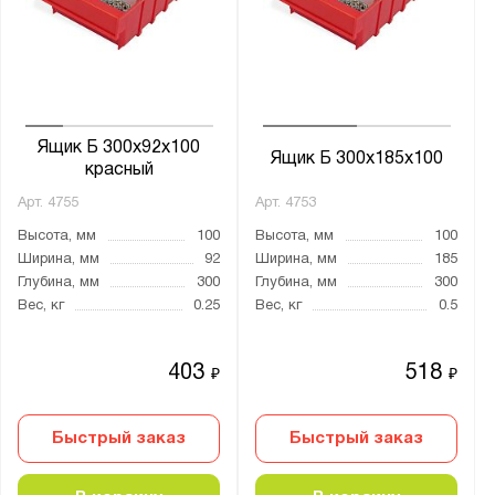
Ширина, мм:
от
до
Глубина, мм:
от
до
Ящик Б 300x92x100
Ящик Б 300х185х100
красный
Арт.
4755
Арт.
4753
Толщина:
Высота, мм
100
Высота, мм
100
от
до
Ширина, мм
92
Ширина, мм
185
Глубина, мм
300
Глубина, мм
300
Вес, кг
0.25
Вес, кг
0.5
Цвет:
Желтый
403
518
₽
₽
Зеленый
Красный
Быстрый заказ
Быстрый заказ
Светло-серый (RAL 7035)
Синий