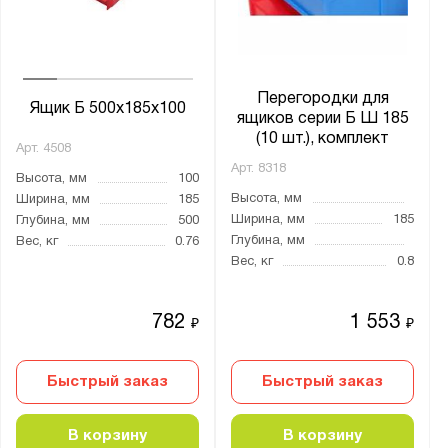
Серия Б
Система 5000
Система 7000
Перегородки для
Ящик Б 500х185х100
ящиков серии Б Ш 185
(10 шт.), комплект
Арт.
4508
Арт.
8318
Показать
Сбросить
Высота, мм
100
Высота, мм
Ширина, мм
185
Ширина, мм
185
Глубина, мм
500
Глубина, мм
Вес, кг
0.76
Вес, кг
0.8
782
1 553
₽
₽
Быстрый заказ
Быстрый заказ
В корзину
В корзину