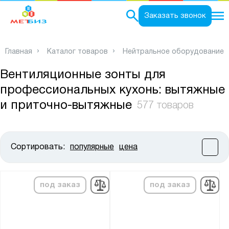
0
Заказать звонок
Главная
Каталог товаров
Нейтральное оборудование
Вентиляционные зонты для
профессиональных кухонь: вытяжные
и приточно-вытяжные
577 товаров
Сортировать:
популярные
цена
Цена:
от
до
под заказ
под заказ
Высота, мм:
от
до