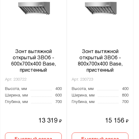
Ширина, мм:
от
до
Глубина, мм:
от
до
Зонт вытяжной
Зонт вытяжной
открытый ЗВОб -
открытый ЗВОб -
600x700x400 Base,
800x700x400 Base,
Материал каркаса:
пристенный
пристенный
Нержавеющая сталь
Арт.
230722
Арт.
230723
Оцинкованная сталь
Высота, мм
400
Высота, мм
400
Ширина, мм
600
Ширина, мм
800
Глубина, мм
700
Глубина, мм
700
Производитель:
Мекон
13 319
15 156
₽
₽
Серия: