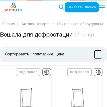
0
Заказать звонок
Главная
Каталог товаров
Нейтральное оборудование
Вешала для дефростации
21 товар
Сортировать:
популярные
цена
Цена:
от
до
под заказ
под заказ
Высота, мм:
от
до
Ширина, мм: