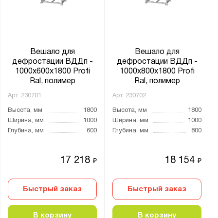
от
до
Глубина, мм:
от
до
Вешало для
Вешало для
дефростации ВДДп -
дефростации ВДДп -
1000x600x1800 Profi
1000x800x1800 Profi
Материал каркаса:
Ral, полимер
Ral, полимер
Нержавеющая сталь
Арт.
230701
Арт.
230702
Окрашенная сталь
Высота, мм
1800
Высота, мм
1800
Ширина, мм
1000
Ширина, мм
1000
Оцинкованная сталь
Глубина, мм
600
Глубина, мм
800
Тип каркаса:
17 218
18 154
₽
₽
Профильная труба
Быстрый заказ
Быстрый заказ
Производитель:
Мекон
В корзину
В корзину