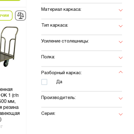
Материал каркаса:
ичии
Тип каркаса:
Усиление столешницы:
Полка:
Разборный каркас:
Да
енная
Ж 1 (г/п
Производитель:
500 мм,
я резина
жавеющая
Серия:
)
97