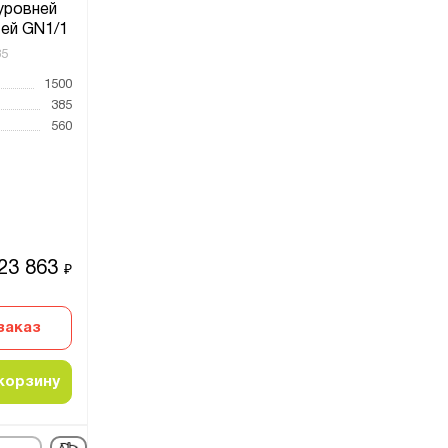
 уровней
ей GN1/1
85
1500
385
560
23 863
₽
заказ
корзину