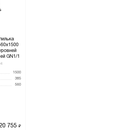
пилька
560x1500
 уровней
ей GN1/1
84
1500
385
560
20 755
₽