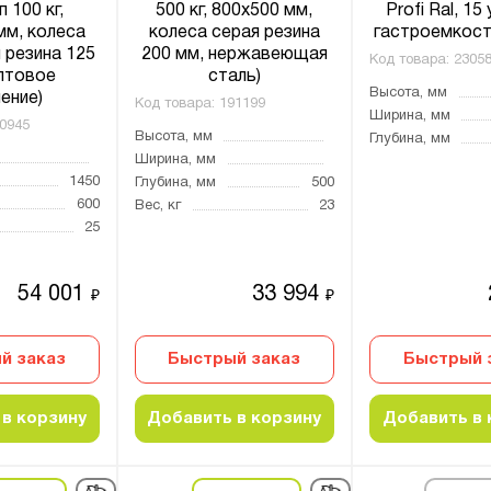
п 100 кг,
500 кг, 800x500 мм,
Profi Ral, 15
мм, колеса
колеса серая резина
гастроемкост
 резина 125
200 мм, нержавеющая
Код товара:
2305
лтовое
сталь)
Высота, мм
ение)
Код товара:
191199
Ширина, мм
0945
Высота, мм
Глубина, мм
Ширина, мм
1450
Глубина, мм
500
600
Вес, кг
23
25
54 001
33 994
₽
₽
й заказ
Быстрый заказ
Быстрый 
в корзину
Добавить в корзину
Добавить в 