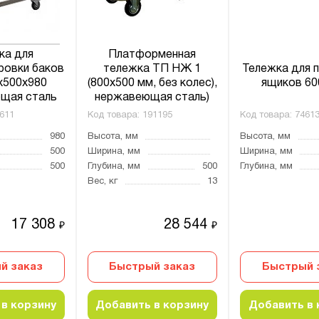
ка для
Платформенная
ровки баков
тележка ТП НЖ 1
Тележка для 
x500x980
(800x500 мм, без колес),
ящиков 60
щая сталь
нержавеющая сталь)
611
Код товара:
191195
Код товара:
7461
980
Высота, мм
Высота, мм
500
Ширина, мм
Ширина, мм
500
Глубина, мм
500
Глубина, мм
Вес, кг
13
17 308
28 544
₽
₽
й заказ
Быстрый заказ
Быстрый 
в корзину
Добавить в корзину
Добавить в 