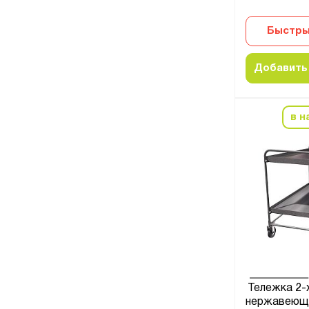
Быстры
Добавить 
в н
Тележка 2-х
нержавеюще