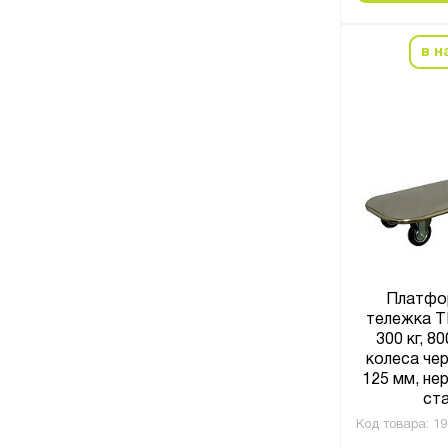
в н
Платфо
тележка ТП
300 кг, 8
колеса чер
125 мм, н
ста
Код товара:
19