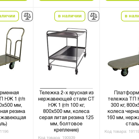
аличии
в наличии
в нал
рменная
Тележка 2-х ярусная из
Платформ
 НЖ 1 (г/п
нержавеющей стали СТ
тележка ТП Н
00x500 мм,
НЖ 1 (г/п 100 кг,
300 кг, 800x
ная резина
800x500 мм, колеса
колеса черна
ержавеющая
серая литая резина 125
160 мм, нер
ль)
мм, болтовое
сталь
крепление)
1196
Код товара:
1911
Код товара:
190939