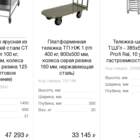
 ярусная из
Платформенная
Тележка-ш
й стали СТ
тележка ТП НЖ 1 (г/п
ТШГп - 385x
п 100 кг,
400 кг, 800x500 мм,
Profi Ral, 10
м, колеса
колеса серая резина
гастроемкост
 резина 125
160 мм, нержавеющая
Код товара:
2305
лтовое
сталь)
Высота, мм
ение)
Код товара:
191198
Ширина, мм
0941
Высота, мм
Глубина, мм
Ширина, мм
1450
Глубина, мм
500
600
Вес, кг
20
21
47 293
33 145
₽
₽