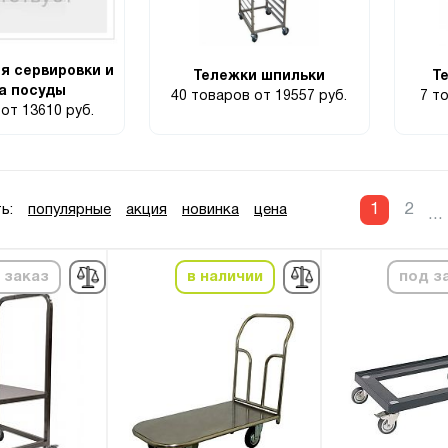
я сервировки и
Тележки шпильки
Т
а посуды
40 товаров
от 19557 руб.
7 т
р
от 13610 руб.
1
2
ь:
популярные
акция
новинка
цена
...
 заказ
в наличии
под з