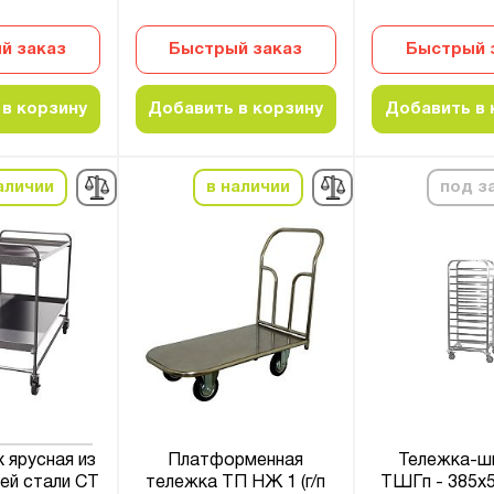
й заказ
Быстрый заказ
Быстрый 
в корзину
Добавить в корзину
Добавить в 
аличии
в наличии
под з
 ярусная из
Платформенная
Тележка-ш
й стали СТ
тележка ТП НЖ 1 (г/п
ТШГп - 385x