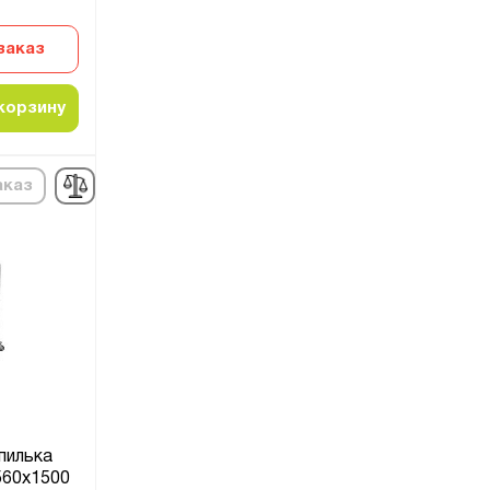
заказ
корзину
аказ
пилька
560x1500