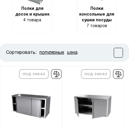
Полки для
Полки
досок и крышек
консольные для
4 товара
сушки посуды
7 товаров
Сортировать:
популярные
цена
Цена:
от
до
под заказ
под заказ
Высота, мм:
от
до
Ширина, мм:
от
до