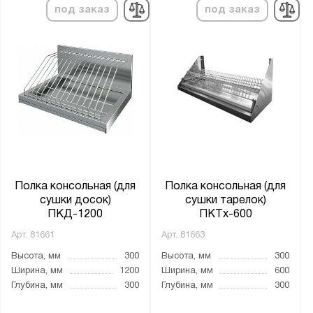
Распашная
под заказ
под заказ
Материал каркаса:
Нержавеющая сталь AISI 430
Тип каркаса:
Профильная труба 25x25 мм
Полка консольная (для
Полка консольная (для
Показать
Сбросить
сушки досок)
сушки тарелок)
ПКД-1200
ПКТх-600
Арт.
81661
Арт.
81663
Высота, мм
300
Высота, мм
300
Ширина, мм
1200
Ширина, мм
600
Глубина, мм
300
Глубина, мм
300