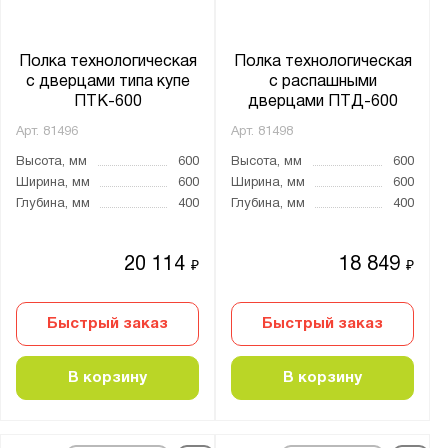
Глубина, мм:
от
до
Полка технологическая
Полка технологическая
с дверцами типа купе
с распашными
ПТК-600
дверцами ПТД-600
Материал:
Арт.
81496
Арт.
81498
Нержавеющая сталь AISI 430
Высота, мм
600
Высота, мм
600
Ширина, мм
600
Ширина, мм
600
Количество ярусов:
Глубина, мм
400
Глубина, мм
400
1
2
20 114
18 849
₽
₽
Особенности:
Быстрый заказ
Быстрый заказ
Перфорированная
В корзину
В корзину
Тип дверцы:
Купе