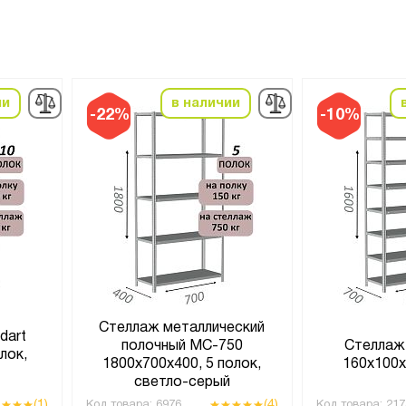
ии
в наличии
-22%
-10%
Стеллаж металлический
dart
полочный МС-750
Стеллаж
лок,
1800х700х400, 5 полок,
160х100х
светло-серый
(1)
(4)
Код товара:
6976
Код товара:
217