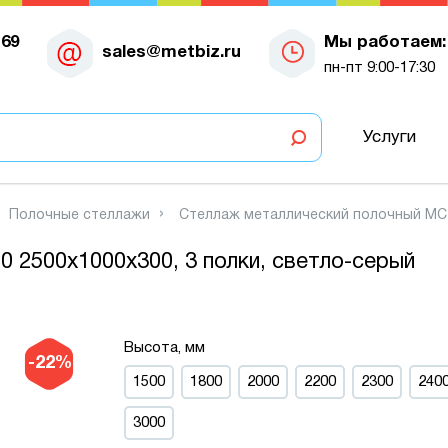
-69
Мы работаем:
sales@metbiz.ru
пн-пт 9:00-17:30
Услуги
Полочные стеллажи
Стеллаж металлический полочный МС-9
 2500х1000х300, 3 полки, светло-серый
Высота, мм
-22%
1500
1800
2000
2200
2300
240
3000