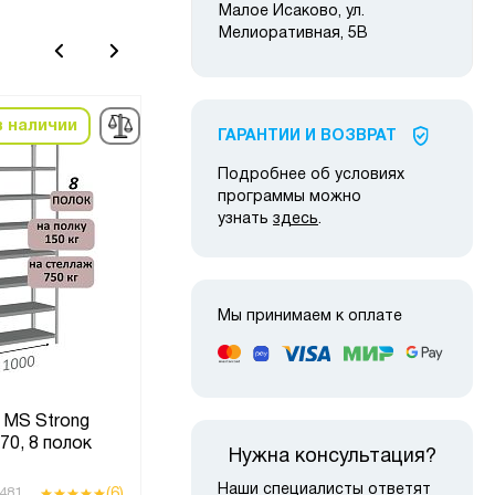
Малое Исаково, ул.
Мелиоративная, 5В
в наличии
в наличии
ГАРАНТИИ И ВОЗВРАТ
-22%
Подробнее об условиях
программы можно
узнать
здесь
.
Мы принимаем к оплате
Стеллаж металлический
 MS Strong
полочный МС-750
2020х
70, 8 полок
2200х1200х300, 3 полки,
Нужна консультация?
светло-серый
Наши специалисты ответят
(6)
(4)
481
Код товара:
7184
Код то