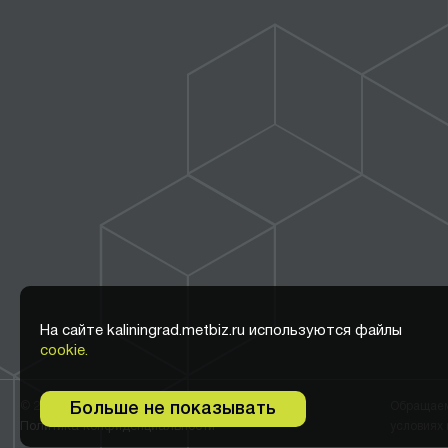
На сайте kaliningrad.metbiz.ru используются файлы
cookie.
© 2011-2026 ООО Метбиз
Обращаем 
Больше не показывать
Политика конфиденциальности
условиях 