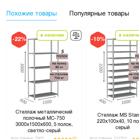
Похожие товары
Популярные товары
в наличии
в налич
-22%
-10%
Стеллаж металлический
Стеллаж MS Stan
полочный МС-750
220х100х40, 10 по
3000х1500х600, 5 полок,
серый
светло-серый
(4)
Код товара:
7507
Код товара:
217221