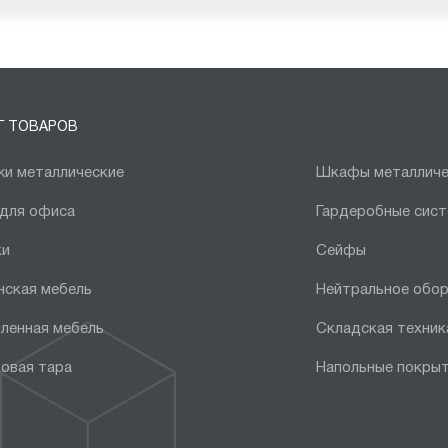
Г ТОВАРОВ
и металлические
Шкафы металличе
 для офиса
Гардеробные сис
ки
Сейфы
нская мебель
Нейтральное обо
ленная мебель
Складская техник
овая тара
Напольные покры