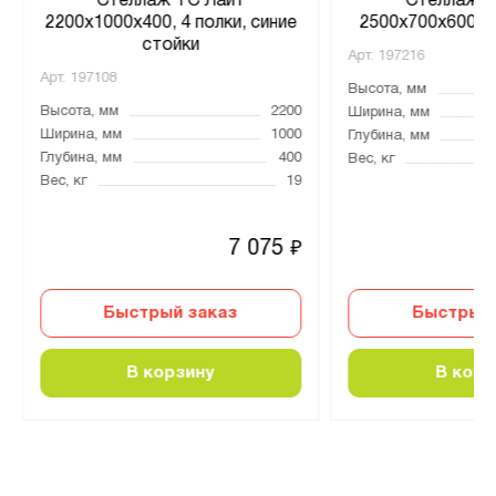
Стеллаж ТС Лайт
Стеллаж Т
2200х1000х400, 4 полки, синие
2500х700х600, 5
стойки
Арт.
197216
Арт.
197108
Высота, мм
Высота, мм
2200
Ширина, мм
Ширина, мм
1000
Глубина, мм
Глубина, мм
400
Вес, кг
Вес, кг
19
7 075
₽
Быстрый заказ
Быстрый 
В корзину
В корз