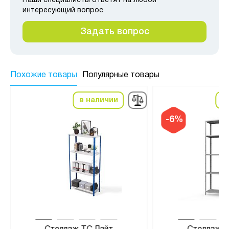
Наши специалисты ответят на любой
интересующий вопрос
Задать вопрос
Похожие товары
Популярные товары
в наличии
в
-6%