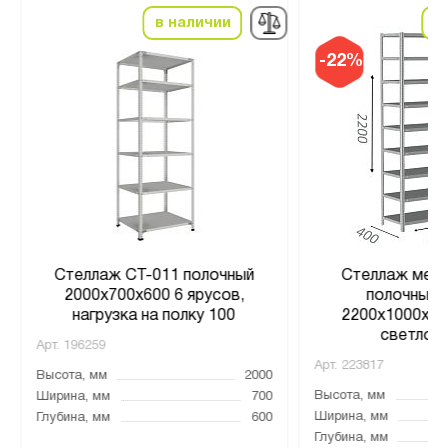
в наличии
в
-22%
Стеллаж СТ-011 полочный
Стеллаж мета
2000x700x600 6 ярусов,
полочный 
нагрузка на полку 100
2200х1000х400
светло-
Арт.
196259
Арт.
223817
Высота, мм
2000
Высота, мм
Ширина, мм
700
Ширина, мм
Глубина, мм
600
Глубина, мм