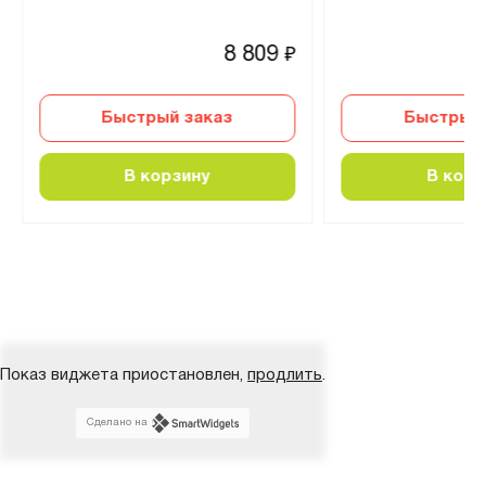
8 809
₽
Быстрый заказ
Быстрый 
В корзину
В корз
Показ виджета приостановлен,
продлить
.
Сделано на