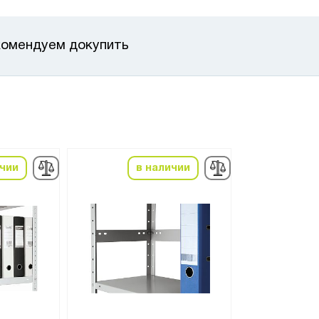
омендуем докупить
ичии
в наличии
в