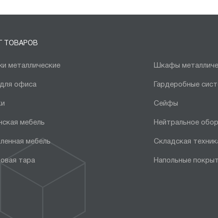
Г ТОВАРОВ
и металлические
Шкафы металличе
 для офиса
Гардеробные сис
ки
Сейфы
нская мебель
Нейтральное обо
ленная мебель
Складская техник
овая тара
Напольные покры