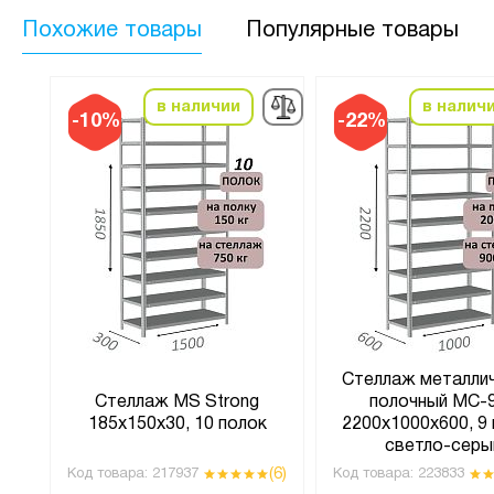
Похожие товары
Популярные товары
в наличии
в налич
-10%
-22%
Стеллаж металли
Стеллаж MS Strong
полочный МС-
185х150х30, 10 полок
2200х1000х600, 9 
светло-серы
(6)
(6)
Код товара:
217937
Код товара:
223833