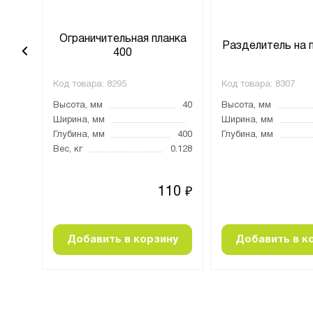
анка
Ограничительная планка
Разделитель на 
400
Код товара:
8295
Код товара:
8307
40
Высота, мм
40
Высота, мм
1000
Ширина, мм
Ширина, мм
Глубина, мм
400
Глубина, мм
0.33
Вес, кг
0.128
23
110
₽
₽
ну
Добавить в корзину
Добавить в к