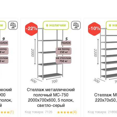
ии
в наличии
в н
-22%
-10%
ческий
Стеллаж металлический
900
полочный МС-750
Стеллаж M
полок,
2000х700х600, 5 полок,
220х70х50,
й
светло-серый
(1)
(4)
Код товара:
7126
Код товара:
21856