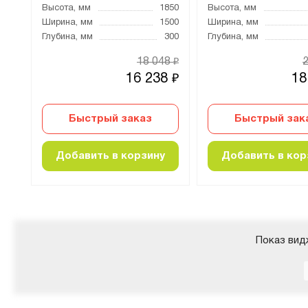
600
Высота, мм
1850
Высота, мм
700
Ширина, мм
1500
Ширина, мм
700
Глубина, мм
300
Глубина, мм
85
18 048
₽
₽
0
16 238
18
₽
₽
Быстрый заказ
Быстрый зак
Добавить в корзину
Добавить в кор
Показ вид