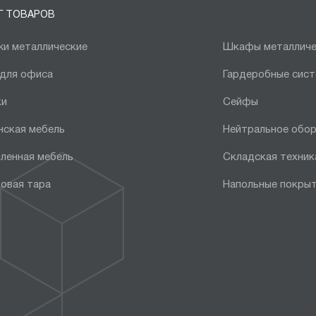
Г ТОВАРОВ
и металлические
Шкафы металличе
 для офиса
Гардеробные сис
ки
Сейфы
нская мебель
Нейтральное обо
ленная мебель
Складская техник
овая тара
Напольные покры