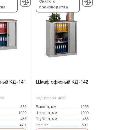
Снято с
тва
производства
ный КД-141
Шкаф офисный КД-142
58
Код товара:
4659
880
Высота, мм
1255
1000
Ширина, мм
1000
485
Глубина, мм
485
47.1
Вес, кг
60.1