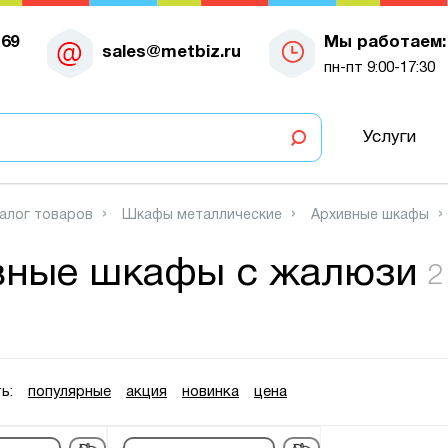
-69
Мы работаем:
sales@metbiz.ru
пн-пт 9:00-17:30
Услуги
алог товаров
Шкафы металлические
Архивные шкафы
вные шкафы с жалюзи
2
ь:
популярные
акция
новинка
цена