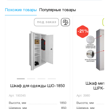
Похожие товары
Популярные товары
под заказ
в
-21%
Шкаф метал
Шкаф для одежды ШО-1850
ШРК-22
Арт.
190345
Арт.
3980
Высота, мм
1850
Высота, мм
Ширина, мм
850
Ширина, мм