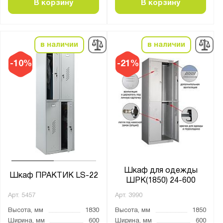
В корзину
В корзину
2
3
4
в наличии
в наличии
8
-10%
-21%
Тип дверцы:
Распашная
Тип покрытия поверхности:
порошковое
Количество полок, шт.:
Шкаф для одежды
от
до
Шкаф ПРАКТИК LS-22
ШРК(1850) 24-600
Арт.
5457
Арт.
3990
Нагрузка на полку, кг:
Высота, мм
1830
Высота, мм
1850
от
до
Ширина, мм
600
Ширина, мм
600