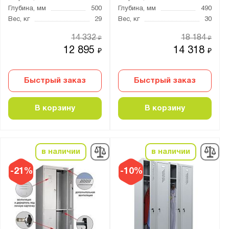
Глубина, мм
500
Глубина, мм
490
Вес, кг
29
Вес, кг
30
Толщина:
14 332
18 184
₽
₽
от
до
12 895
14 318
₽
₽
Особенности:
Быстрый заказ
Быстрый заказ
Для рабочей одежды
Сварной
В корзину
В корзину
Цвет:
Агатовый серый (RAL 7038)
в наличии
в наличии
Антрацитово-серый (RAL 7016)
-21%
-10%
Графитовый (RAL 7012)
Графитовый серый (RAL 7024)
Светло-серый (RAL 7035)
Сигнальный синий (RAL 5005)