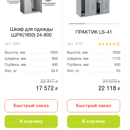
Телегрей 4 (RAL 7047)
Материал:
Шкаф для одежды
Металл
ПРАКТИК LS-41
ШРК(1850) 24-800
(2)
Арт.
3991
Арт.
3797
Тип замка:
Высота, мм
1850
Высота, мм
1830
1 ключевой
Ширина, мм
800
Ширина, мм
1170
2 ключевых
Глубина, мм
490
Глубина, мм
500
Вес, кг
34.5
Вес, кг
55
3 ключевых
4 ключевых
22 317
24 570
₽
₽
17 572
22 118
₽
₽
8 ключевых
eurolock
Быстрый заказ
Быстрый заказ
Ключевой
В корзину
В корзину
Страна производства: