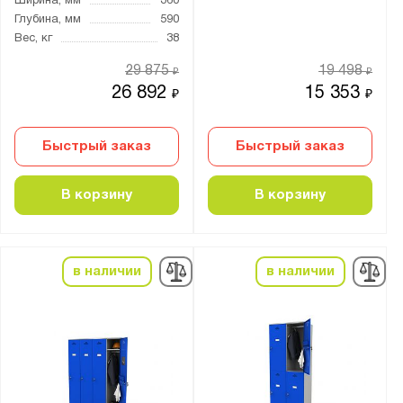
Ширина, мм
360
Метех
Глубина, мм
590
Практик
Вес, кг
38
29 875
19 498
₽
₽
Серия:
26 892
15 353
₽
₽
COMFORT
Form
Быстрый заказ
Быстрый заказ
LH
LS
В корзину
В корзину
ML
ML CUBE
MLH
в наличии
в наличии
NLH
ОД
ТМ
УНО
ШАМ