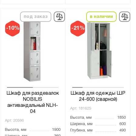
Китай
Россия
под заказ
в наличии
-10%
-21%
Производитель:
Gresson
Верстакофф
Диком
Металл-Завод
Метех
ПАКС-Металл
Предприятие ДВК
Шкаф для раздевалок
Шкаф для одежды ШР
NOBILIS
24-600 (сварной)
Промет
антивандальный NLH-
Арт.
181625
04
Высота, мм
1850
Бренд:
Арт.
20596
Ширина, мм
600
Nobilis
Высота, мм
1900
Глубина, мм
490