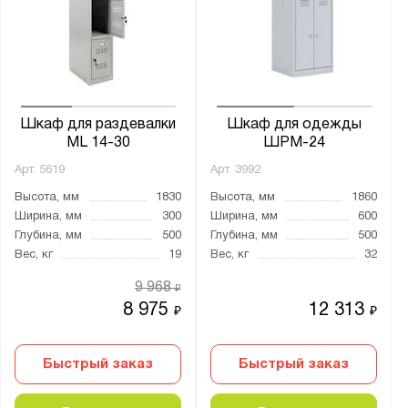
Ширина, мм:
от
до
Глубина, мм:
от
до
Шкаф для раздевалки
Шкаф для одежды
ML 14-30
ШРМ-24
Арт.
5619
Арт.
3992
Количество дверей:
Высота, мм
1830
Высота, мм
1860
1
Ширина, мм
300
Ширина, мм
600
2
Глубина, мм
500
Глубина, мм
500
Вес, кг
19
Вес, кг
32
3
4
9 968
₽
8 975
12 313
₽
₽
8
Количество секций:
Быстрый заказ
Быстрый заказ
1