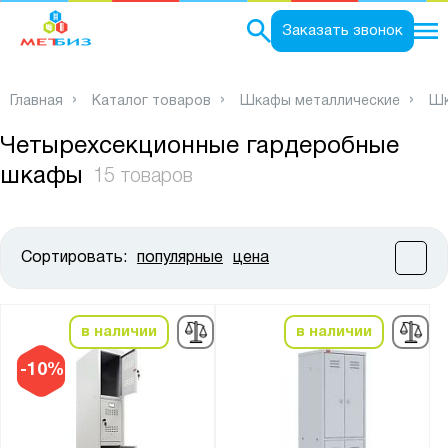
0
Заказать звонок
Главная
Каталог товаров
Шкафы металлические
Шк
Четырехсекционные гардеробные
шкафы
15 товаров
Сортировать:
популярные
цена
Цена:
от
до
в наличии
в наличии
Высота, мм:
-10%
от
до