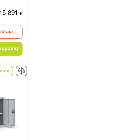
15 891
₽
заказ
корзину
ичии