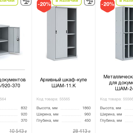
аличии
в наличии
в нал
-20%
-20%
Металлическ
документов
Архивный шкаф-купе
для докум
/920-370
ШАМ-11.К
ШАМ-2
564
Код товара:
55565
Код товара:
5556
832
Высота, мм
1860
Высота, мм
920
Ширина, мм
960
Ширина, мм
370
Глубина, мм
450
Глубина, мм
10 543
28 413
₽
₽