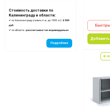
Стоимость доставки по
Калининграду и области:
✔
по Калининграду (газель 4 м, до 1500 кг):
2 000
Быстры
руб.
✔
по области:
рассчитывается индивидуально
Добавить 
Подробнее
в н