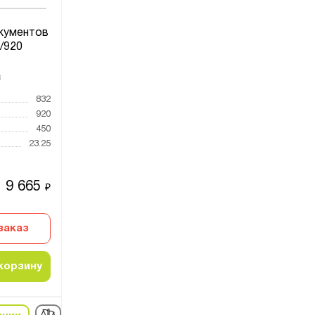
кументов
/920
3
832
920
450
23.25
9 665
₽
заказ
корзину