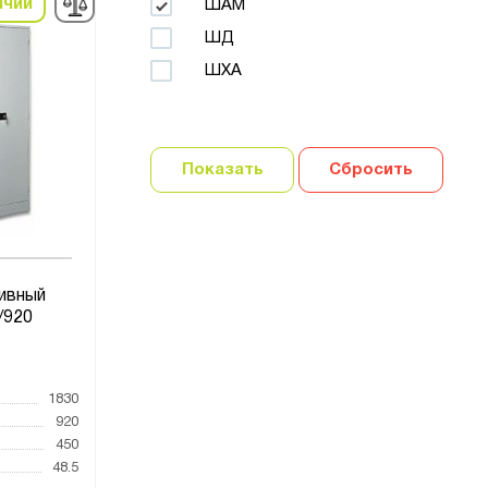
ичии
ШАМ
ШД
ШХА
Показать
Сбросить
ивный
/920
1830
920
450
48.5