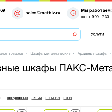
-69
Мы работаем:
sales@metbiz.ru
пн-пт 9:00-17:30
Услуги
алог товаров
Шкафы металлические
Архивные шкафы
вные шкафы ПАКС-Мет
ь:
популярные
акция
новинка
цена