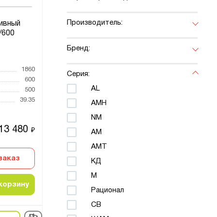
Производитель:
ивный
/600
Бренд:
1860
Серия:
600
AL
500
39.35
AMH
NM
13 480
₽
АМ
АМТ
заказ
КД
М
корзину
Рационал
СВ