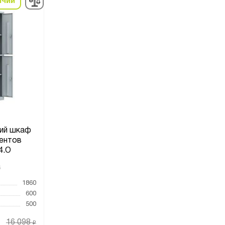
ичии
ий шкаф
ентов
4.О
6
1860
600
500
16 098
₽