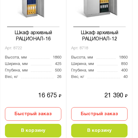
от
до
Глубина, мм:
от
до
Шкаф архивный
Шкаф архивный
РАЦИОНАЛ-16
РАЦИОНАЛ-12
Арт.
8722
Арт.
8718
Количество дверей:
Высота, мм
1860
Высота, мм
1860
1
Ширина, мм
425
Ширина, мм
850
2
Глубина, мм
500
Глубина, мм
400
Вес, кг
26
Вес, кг
40
4
Количество секций:
16 675
21 390
₽
₽
1
2
Быстрый заказ
Быстрый заказ
4
В корзину
В корзину