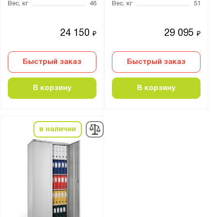
Вес, кг
46
Вес, кг
51
Цвет:
24 150
29 095
₽
₽
Агатовый серый (RAL 7038)
Светло-серый (RAL 7035)
Быстрый заказ
Быстрый заказ
Транспортный белый (RAL 9016)
В корзину
В корзину
Материал:
Металл
в наличии
Тип замка:
1 ключевой
Ключевой
Ригельный ключевой еврозамок
Страна производства: