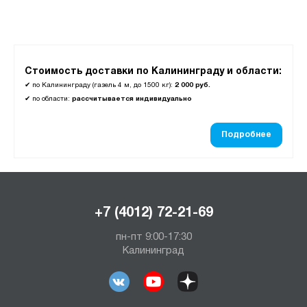
AL
AMH
NM
Стоимость доставки по Калининграду и области:
АМ
✔
по Калининграду (газель 4 м, до 1500 кг):
2 000 руб.
АМТ
✔
по области:
рассчитывается индивидуально
КД
Подробнее
М
Рационал
СВ
ШАМ
+7 (4012) 72-21-69
ШД
пн-пт 9:00-17:30
ШХА
Калининград
Показать
Сбросить