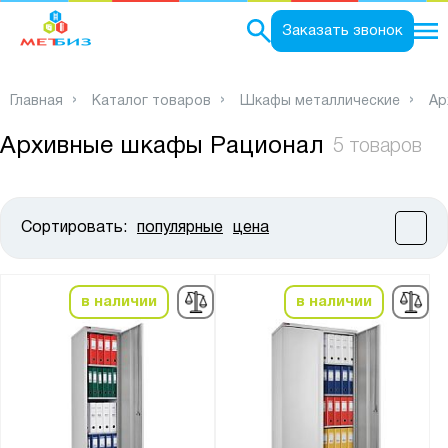
0
Заказать звонок
Главная
Каталог товаров
Шкафы металлические
Ар
Архивные шкафы Рационал
5 товаров
Сортировать:
популярные
цена
Цена:
от
до
в наличии
в наличии
Высота, мм:
от
до
Ширина, мм: