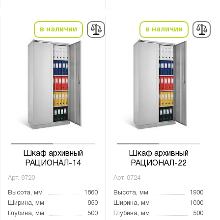
Тип дверцы:
Жалюзи
в наличии
в наличии
Купе
Распашная
Тип покрытия поверхности:
порошковое
Количество полок, шт.:
от
до
Шкаф архивный
Шкаф архивный
Количество выдвижных ящиков, шт.:
РАЦИОНАЛ-14
РАЦИОНАЛ-22
2
Арт.
8720
Арт.
8724
Высота, мм
1860
Высота, мм
1900
Нагрузка на полку, кг:
Ширина, мм
850
Ширина, мм
1000
Глубина, мм
500
Глубина, мм
500
от
до