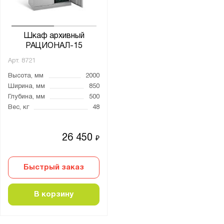
Китай
Россия
Шкаф архивный
РАЦИОНАЛ-15
Производитель:
Арт.
8721
Gresson
Высота, мм
2000
Диком
Ширина, мм
850
Металл-Завод
Глубина, мм
500
ПАКС-Металл
Вес, кг
48
Промет
26 450
₽
Бренд:
Nobilis
Быстрый заказ
Valberg
Практик
В корзину
Серия: